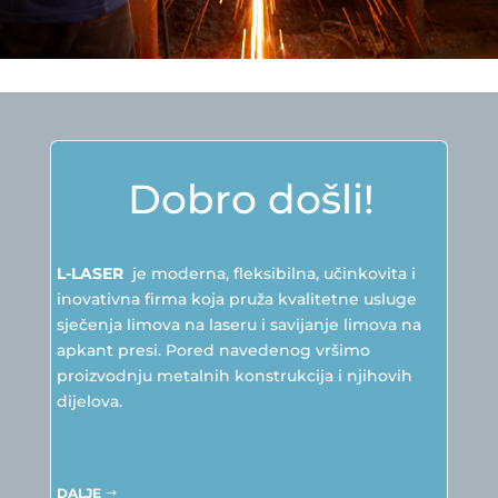
Dobro došli!
L-LASER
je moderna, fleksibilna, učinkovita i
inovativna firma koja pruža kvalitetne usluge
sječenja limova na laseru i savijanje limova na
apkant presi. Pored navedenog vršimo
proizvodnju metalnih konstrukcija i njihovih
dijelova.
DALJE