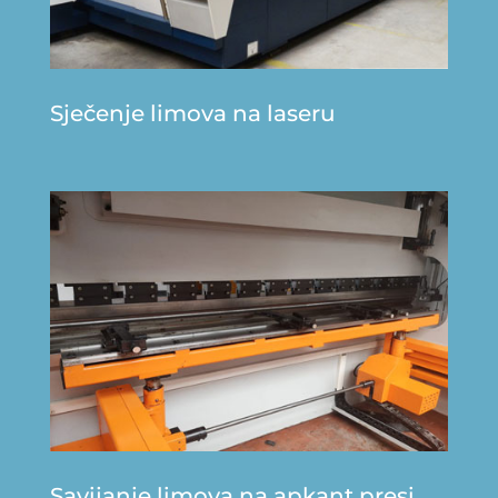
Sječenje limova na laseru
Savijanje limova na apkant presi