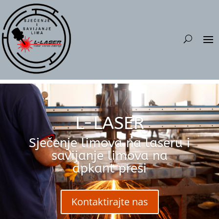
L-LASER
Sječenje limova na laseru i
savijanje limova na
apkant presi
Kontaktirajte nas